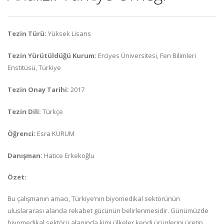
Tezin Türü:
Yüksek Lisans
Tezin Yürütüldüğü Kurum:
Erciyes Üniversitesi, Fen Bilimleri
Enstitüsü, Türkiye
Tezin Onay Tarihi:
2017
Tezin Dili:
Türkçe
Öğrenci:
Esra KURUM
Danışman:
Hatice Erkekoğlu
Özet:
Bu çalışmanın amacı, Türkiye’nin biyomedikal sektörünün
uluslararası alanda rekabet gücünün belirlenmesidir. Günümüzde
biyomedikal sektörü alanında kimi ülkeler kendi ürünlerini üretip