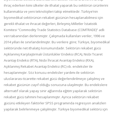
ihraç ederken kimi ülkeler de ithalat yaparak bu sektörün ürünlerini
kullanmakta ve yeni teknolojileri takip etmektedir. Türkiye’nin
biyomedikal sektörünün rekabet gücünün hesaplanabilmesi için
gerekli ithalat ve ihracat değerleri, Birleşmiş Milletler İstatistik
Komitesi “Commodity Trade Statistics Database (COMTRADE)” adlı
veri tabanından derlenmiştir. Çalışmada kullanılan veriler, 1996 ve
2014 yılları ile sınırlandırılmıştır. Bu verilere göre; Türkiye, biyomedikal
sektöründe net ithalatçı konumundadır. Sektörün rekabet gücü
Açıklanmış Karşılaştırmalı Üstünlükler Endeksi (RCA), Nisbi Ticaret
Avantajı Endeksi (RTA), Nisbi İhracat Avantajı Endeksi (RXA),
Açıklanmış Rekabet Avantajı Endeksi (RC) vb. endeksler ile
hesaplanmıştır. Söz konusu endeksler yardımı ile sektörün
uluslararası ticarette rekabet gücü değerlendirilmeye çalışılmış ve
rekabet gücünün zayıf olduğu sonucuna ulaşılmıştır. Bu endekslere
alternatif olarak yapay sinir ağlarında eğitim yapılarak sektörün
rekabet gücü tahmini hesaplanmıştır. Ayrıca sektörün rekabet
gücünü etkileyen faktörler SPSS programında regresyon analizleri
yapılarak belirlenmeye çalışılmıştır. Türkiye biyomedikal sektörü için