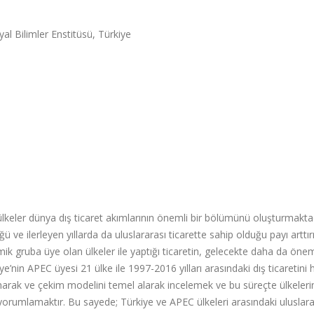
yal Bilimler Enstitüsü, Türkiye
ülkeler dünya dış ticaret akımlarının önemli bir bölümünü oluşturmaktad
 ve ilerleyen yıllarda da uluslararası ticarette sahip olduğu payı artt
ik gruba üye olan ülkeler ile yaptığı ticaretin, gelecekte daha da öne
nin APEC üyesi 21 ülke ile 1997-2016 yılları arasındaki dış ticaretini 
llanarak ve çekim modelini temel alarak incelemek ve bu süreçte ülkeleri
yorumlamaktır. Bu sayede; Türkiye ve APEC ülkeleri arasındaki uluslara