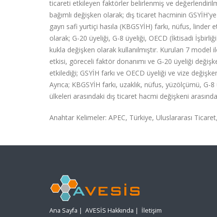
ticareti etkileyen faktörler belirlenmiş ve değerlendiri
bağımlı değişken olarak; dış ticaret hacminin GSYİH'ye or
gayrı safi yurtiçi hasıla (KBGSYİH) farkı, nüfus, linde
olarak; G-20 üyeliği, G-8 üyeliği, OECD (İktisadi İşbirl
kukla değişken olarak kullanılmıştır. Kurulan 7 model il
etkisi, göreceli faktör donanımı ve G-20 üyeliği değişk
etkilediği; GSYİH farkı ve OECD üyeliği ve vize değişke
Ayrıca; KBGSYİH farkı, uzaklık, nüfus, yüzölçümü, G-8 ü
ülkeleri arasındaki dış ticaret hacmi değişkeni arasında 
Anahtar Kelimeler: APEC, Türkiye, Uluslararası Ticaret,
Ana Sayfa
|
AVESİS Hakkında
|
İletişim