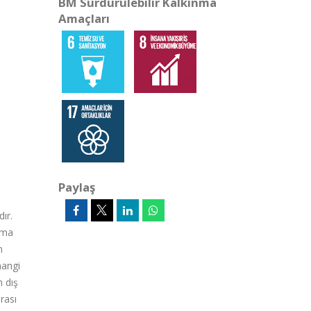
BM Sürdürülebilir Kalkınma
Amaçları
Paylaş
ır.
ırma
m
hangi
n dış
rası