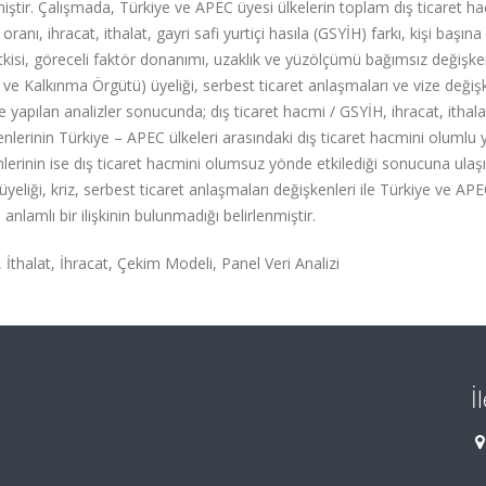
lmiştir. Çalışmada, Türkiye ve APEC üyesi ülkelerin toplam dış ticaret h
anı, ihracat, ithalat, gayri safi yurtiçi hasıla (GSYİH) farkı, kişi başın
r etkisi, göreceli faktör donanımı, uzaklık ve yüzölçümü bağımsız değişk
iği ve Kalkınma Örgütü) üyeliği, serbest ticaret anlaşmaları ve vize değiş
e yapılan analizler sonucunda; dış ticaret hacmi / GSYİH, ihracat, ithala
enlerinin Türkiye – APEC ülkeleri arasındaki dış ticaret hacmini olumlu
nlerinin ise dış ticaret hacmini olumsuz yönde etkilediği sonucuna ulaşıl
yeliği, kriz, serbest ticaret anlaşmaları değişkenleri ile Türkiye ve AP
anlamlı bir ilişkinin bulunmadığı belirlenmiştir.
 İthalat, İhracat, Çekim Modeli, Panel Veri Analizi
İ