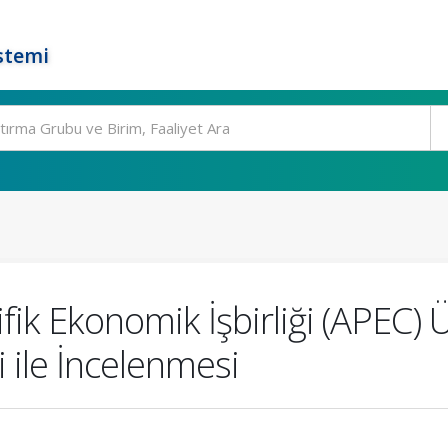
stemi
ifik Ekonomik İşbirliği (APEC) 
 ile İncelenmesi