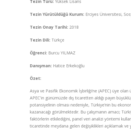
Tezin Türü:
Yüksek Lisans
Tezin Yürütüldüğü Kurum:
Erciyes Üniversitesi, Sos
Tezin Onay Tarihi:
2018
Tezin Dili:
Türkçe
Öğrenci:
Burcu YILMAZ
Danışman:
Hatice Erkekoğlu
Özet:
Asya ve Pasifik Ekonomik İşbirliği’ne (APEC) üye olan 
APEC'in günümüzde dış ticaretten aldığı payın büyüklüğü
potansiyelinin olması nedeniyle, Türkiye’nin bu ekonom
kazanacağı görülmektedir. Bu çalışmanın amacı; Türkiye’
faktörlerin etkilediğini, panel veri analizi yöntemi ku
ticaretinde meydana gelen değişiklikleri açıklamak ve 