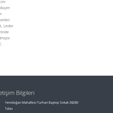
acmi
a düşen
en
kenleri
t, Linder
 yönde
mıştır.
EC
letişim Bilgileri
Yenidoğan Mahallesi Turhan Baytop Sokak 38280
Talas