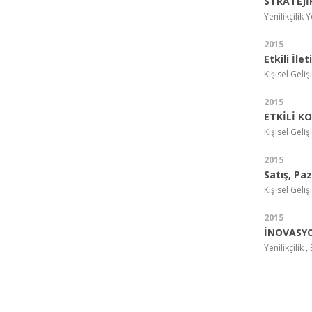
STRATEJİ
Yenilikçilik
2015
Etkili İle
Kişisel Geli
2015
ETKİLİ K
Kişisel Geli
2015
Satış, Pa
Kişisel Geli
2015
İNOVASY
Yenilikçili