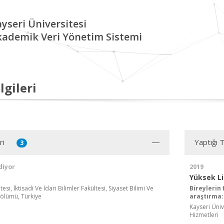
yseri Üniversitesi
kademik Veri Yönetim Sistemi
lgileri
ri
Yaptığı 
3
diyor
2019
Yüksek L
si, İktisadi Ve İdari Bilimler Fakültesi, Siyaset Bilimi Ve
Bireylerin
ölümü, Türkiye
araştırma: 
Kayseri Üniv
Hizmetleri