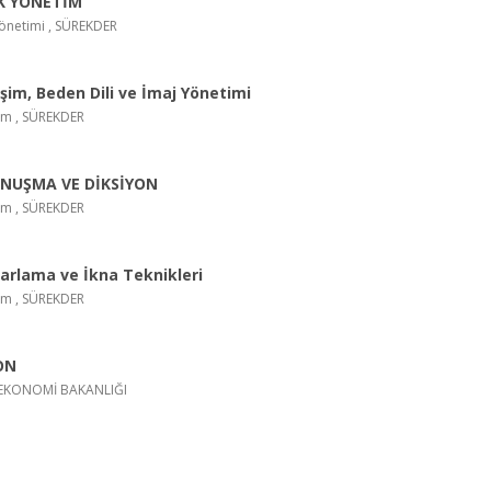
K YÖNETİM
 Yönetimi , SÜREKDER
tişim, Beden Dili ve İmaj Yönetimi
şim , SÜREKDER
ONUŞMA VE DİKSİYON
şim , SÜREKDER
zarlama ve İkna Teknikleri
şim , SÜREKDER
ON
k , EKONOMİ BAKANLIĞI