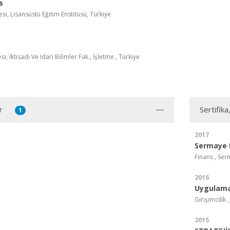
s
esi, Lisansüstü Eğitim Enstitüsü, Türkiye
si, İktisadi Ve İdari Bilimler Fak., İşletme , Türkiye
r
Sertifika
1
2017
Sermaye P
Finans , Ser
2016
Uygulamal
Girişimcilik
2015