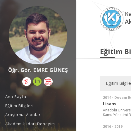
Ka
A
Eğitim Bi
Öğr. Gör. EMRE GÜNEŞ
Eğitim Bilgile
Ana Sayfa
2014 - Devam E
Lisans
Eğitim Bilgileri
Anadolu Üniversite
Araştırma Alanları
Kamu Yönetimi B
Akademik İdari Deneyim
2016 - 2019