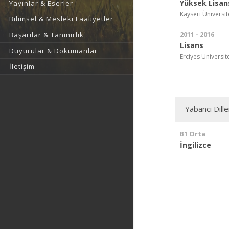
Yüksek Lisan
Yayınlar & Eserler
Kayseri Üniversit
Bilimsel & Mesleki Faaliyetler
2011 - 2016
Başarılar & Tanınırlık
Lisans
Duyurular & Dokümanlar
Erciyes Üniversite
İletişim
Yabancı Dille
B1 Orta
İngilizce