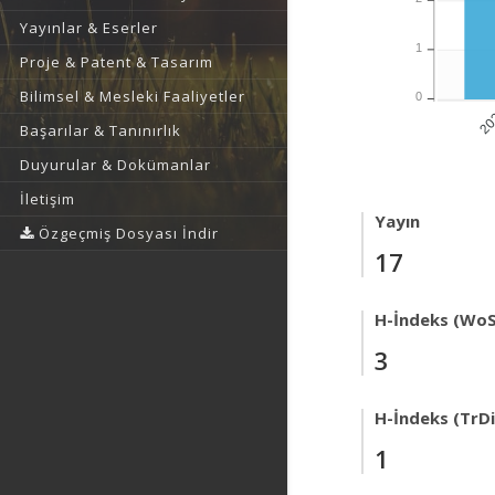
Yayınlar & Eserler
1
Proje & Patent & Tasarım
Bilimsel & Mesleki Faaliyetler
0
20
Başarılar & Tanınırlık
Duyurular & Dokümanlar
İletişim
Yayın
Özgeçmiş Dosyası İndir
17
H-İndeks (WoS
3
H-İndeks (TrDi
1