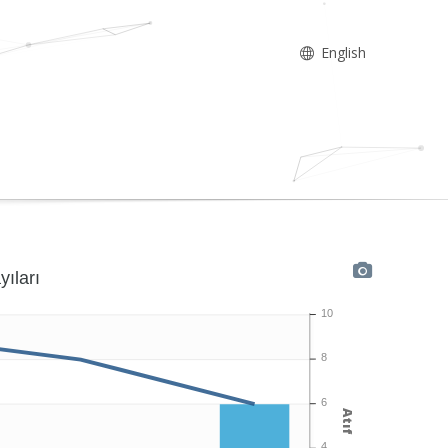
English
yıları
10
8
6
Atıf
4