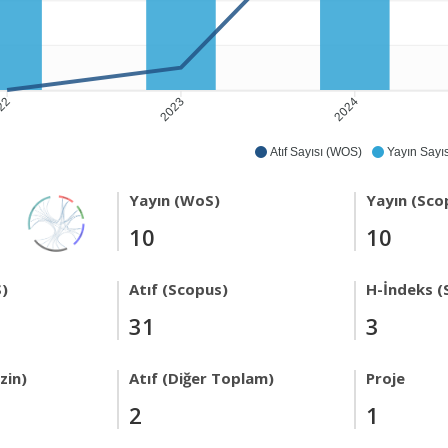
2023
2024
22
Atıf Sayısı (WOS)
Yayın Sayıs
Yayın (WoS)
Yayın (Sco
10
10
)
Atıf (Scopus)
H-İndeks (
31
3
zin)
Atıf (Diğer Toplam)
Proje
2
1