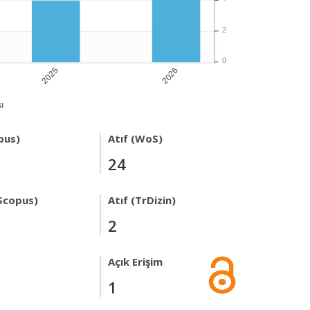
2
0
2025
2026
ı
pus)
Atıf (WoS)
24
Scopus)
Atıf (TrDizin)
2
Açık Erişim
1