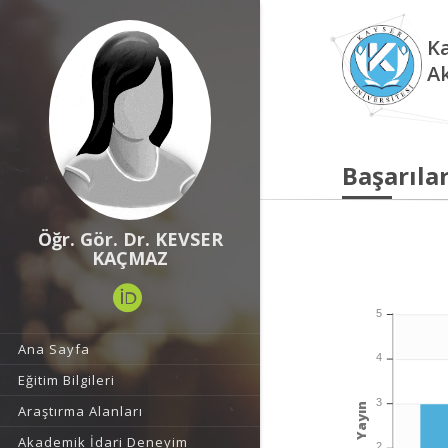
Ka
A
Başarılar
Öğr. Gör. Dr. KEVSER
KAÇMAZ
5
Ana Sayfa
4
Eğitim Bilgileri
3
Yayın
Araştırma Alanları
Akademik İdari Deneyim
2