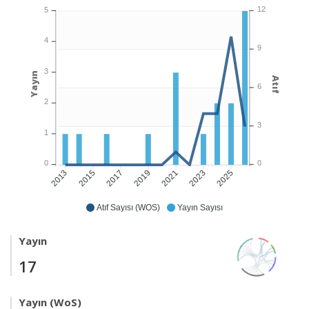
12
5
4
9
3
Yayın
Atıf
6
2
3
1
0
0
2015
2017
2019
2021
2023
2025
2013
Atıf Sayısı (WOS)
Yayın Sayısı
Yayın
17
Yayın (WoS)