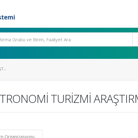
stemi
T...
STRONOMİ TURİZMİ ARAŞTIR
um Organizasyonu