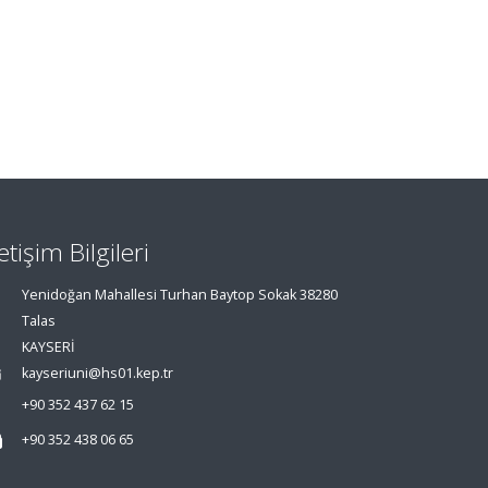
letişim Bilgileri
Yenidoğan Mahallesi Turhan Baytop Sokak 38280
Talas
KAYSERİ
kayseriuni@hs01.kep.tr
+90 352 437 62 15
+90 352 438 06 65