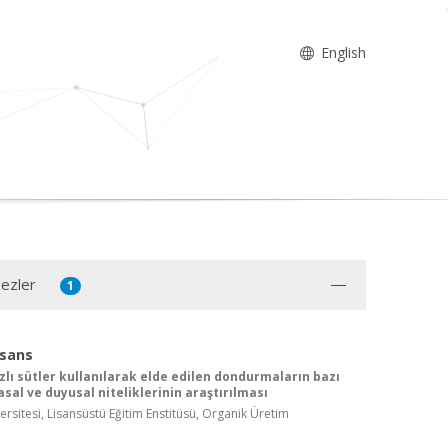
English
Tezler
1
isans
azlı sütler kullanılarak elde edilen dondurmaların bazı
sal ve duyusal niteliklerinin araştırılması
ersitesi, Lisansüstü Eğitim Enstitüsü, Organik Üretim