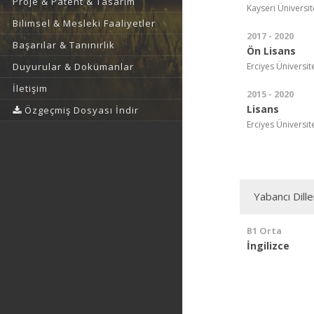
Proje & Patent & Tasarım
Kayseri Üniversit
Bilimsel & Mesleki Faaliyetler
2017 - 2020
Başarılar & Tanınırlık
Ön Lisans
Erciyes Üniversitesi
Duyurular & Dokümanlar
İletişim
2015 - 2020
Lisans
Özgeçmiş Dosyası İndir
Erciyes Üniversitesi
Yabancı Dille
B1 Orta
İngilizce