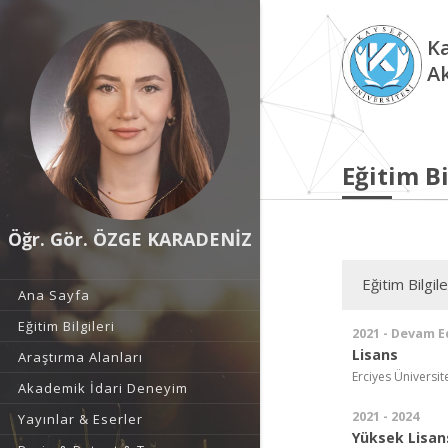
Ka
A
Eğitim Bi
Öğr. Gör. ÖZGE KARADENİZ
Eğitim Bilgile
Ana Sayfa
Eğitim Bilgileri
2021 - Devam E
Lisans
Araştırma Alanları
Erciyes Üniversitesi
Akademik İdari Deneyim
2021 - 2024
Yayınlar & Eserler
Yüksek Lisan