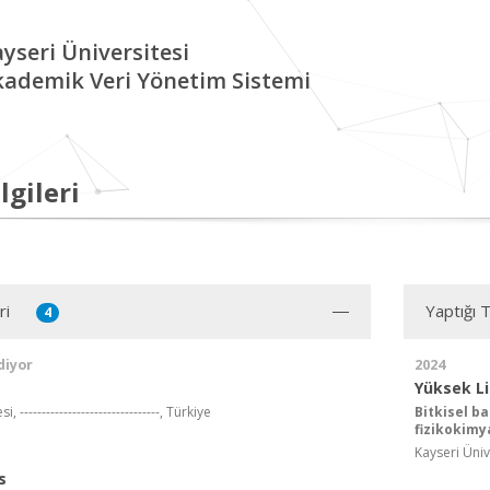
yseri Üniversitesi
kademik Veri Yönetim Sistemi
lgileri
ri
Yaptığı 
4
diyor
2024
Yüksek L
, --------------------------------, Türkiye
Bitkisel b
fizikokimya
Kayseri Üniv
s