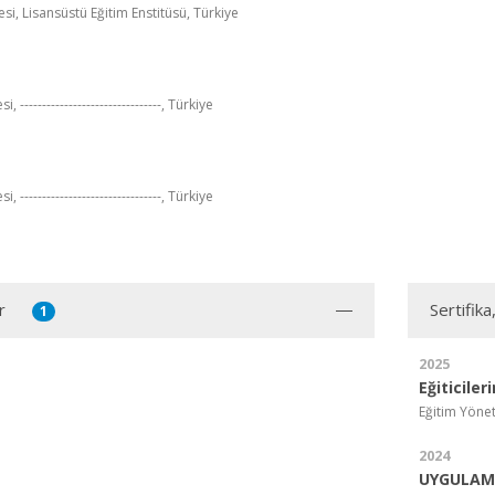
esi, Lisansüstü Eğitim Enstitüsü, Türkiye
, --------------------------------, Türkiye
, --------------------------------, Türkiye
r
Sertifika
1
2025
Eğiticiler
Eğitim Yönet
2024
UYGULAMA