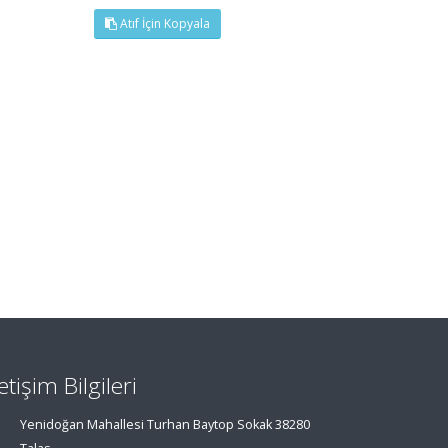
Atıf İçin Kopyala
letişim Bilgileri
Yenidoğan Mahallesi Turhan Baytop Sokak 38280