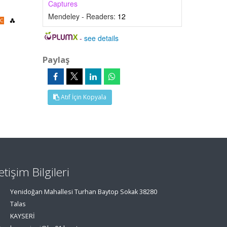
Captures
Mendeley - Readers:
12
-
see details
Paylaş
Atıf İçin Kopyala
letişim Bilgileri
Yenidoğan Mahallesi Turhan Baytop Sokak 38280
Talas
KAYSERİ