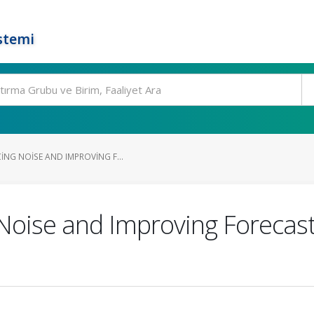
stemi
ING NOISE AND IMPROVING F...
oise and Improving Forecast