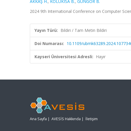
AKKAŞ H.
,
KOLUKISA B.
,
GÜNGÖR B.
2024 9th International Conference on Computer Scien
Yayın Türü:
Bildiri / Tam Metin Bildiri
Doi Numarası:
10.1109/ubmk63289.2024.107734
Kayseri Üniversitesi Adresli:
Hayır
Ana Sayfa
|
AVESİS Hakkında
|
İletişim