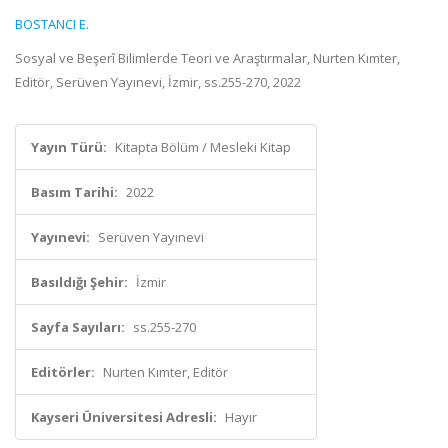
BOSTANCI E.
Sosyal ve Beşerî Bilimlerde Teori ve Araştırmalar, Nurten Kımter,
Editör, Serüven Yayınevi, İzmir, ss.255-270, 2022
Yayın Türü:
Kitapta Bölüm / Mesleki Kitap
Basım Tarihi:
2022
Yayınevi:
Serüven Yayınevi
Basıldığı Şehir:
İzmir
Sayfa Sayıları:
ss.255-270
Editörler:
Nurten Kımter, Editör
Kayseri Üniversitesi Adresli:
Hayır