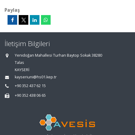
Paylaş
İletişim Bilgileri
Yenidoğan Mahallesi Turhan Baytop Sokak 38280
Talas
KAYSERİ
kayseriuni@hs01.kep.tr
+90 352 437 62 15
+90 352 438 06 65