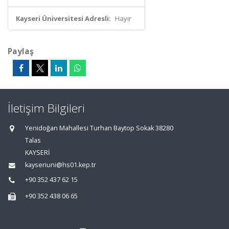
Kayseri Üniversitesi Adresli:
Hayır
Paylaş
İletişim Bilgileri
Yenidoğan Mahallesi Turhan Baytop Sokak 38280
Talas
KAYSERİ
kayseriuni@hs01.kep.tr
+90 352 437 62 15
+90 352 438 06 65