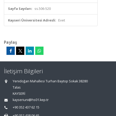
Sayfa Sayıları:
ss.506-520
Kayseri Üniversitesi Adresli:
Evet
Paylaş
İletişim Bilgileri
Yenidoğan Mahallesi Turhan Baytop Sokak 38280
Talas
KAYSERİ
kayseriuni@hs01.kep.tr
+90 352 437 62 15
+90 352 438 06 65