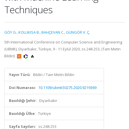
Techniques
GÖY G.
,
KOLUKISA B.
,
BAHÇEVAN C.
,
GÜNGÖR V. Ç.
5th International Conference on Computer Science and Engineering
(UBMK), Diyarbakır, Türkiye, 9 - 11 Eylül 2020, ss.248-253, (Tam Metin
Bildiri)
Yayın Türü:
Bildiri / Tam Metin Bildiri
Doi Numarası:
10.1109/ubmk50275.2020.9219369
Basıldığı Şehir:
Diyarbakır
Basıldığı Ülke:
Türkiye
Sayfa Sayıları:
ss.248-253