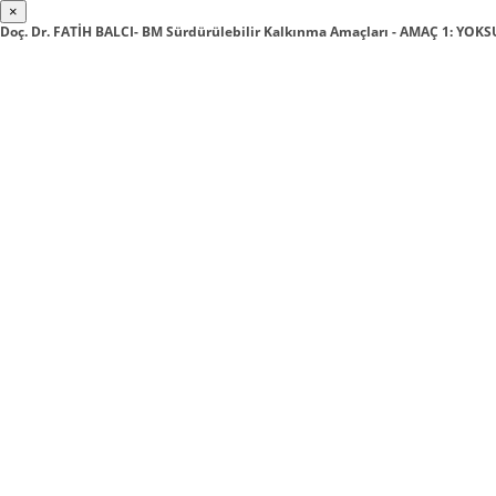
×
Doç. Dr. FATİH BALCI- BM Sürdürülebilir Kalkınma Amaçları - AMAÇ 1: YO