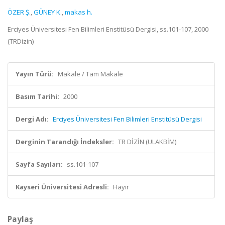
ÖZER Ş.
,
GÜNEY K.
,
makas h.
Erciyes Üniversitesi Fen Bilimleri Enstitüsü Dergisi, ss.101-107, 2000
(TRDizin)
Yayın Türü:
Makale / Tam Makale
Basım Tarihi:
2000
Dergi Adı:
Erciyes Üniversitesi Fen Bilimleri Enstitüsü Dergisi
Derginin Tarandığı İndeksler:
TR DİZİN (ULAKBİM)
Sayfa Sayıları:
ss.101-107
Kayseri Üniversitesi Adresli:
Hayır
Paylaş