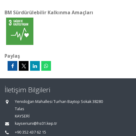
BM Sürdürülebilir Kalkınma Amaçları
Paylaş
İletişim Bilgileri
Yenidoğan Mahallesi Turhan Baytop Sokak 38280
Talas
KAYSERİ
kayseriuni@hs01.kep.tr
+90 352 437 62 15