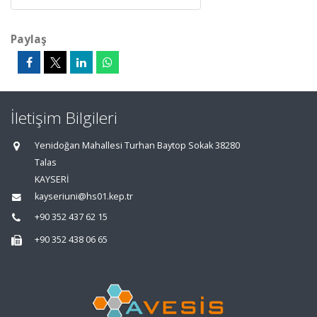
Paylaş
İletişim Bilgileri
Yenidoğan Mahallesi Turhan Baytop Sokak 38280
Talas
KAYSERİ
kayseriuni@hs01.kep.tr
+90 352 437 62 15
+90 352 438 06 65