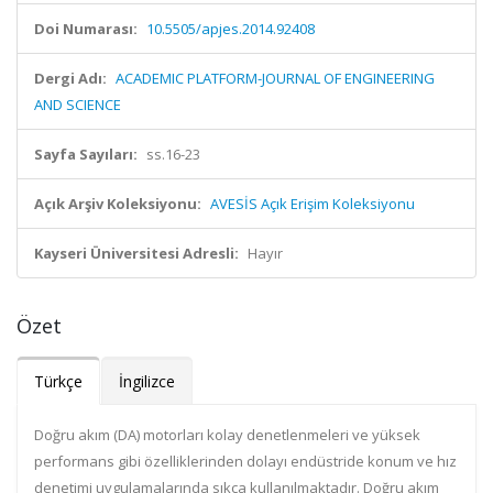
Doi Numarası:
10.5505/apjes.2014.92408
Dergi Adı:
ACADEMIC PLATFORM-JOURNAL OF ENGINEERING
AND SCIENCE
Sayfa Sayıları:
ss.16-23
Açık Arşiv Koleksiyonu:
AVESİS Açık Erişim Koleksiyonu
Kayseri Üniversitesi Adresli:
Hayır
Özet
Türkçe
İngilizce
Doğru akım (DA) motorları kolay denetlenmeleri ve yüksek
performans gibi özelliklerinden dolayı endüstride konum ve hız
denetimi uygulamalarında sıkça kullanılmaktadır. Doğru akım