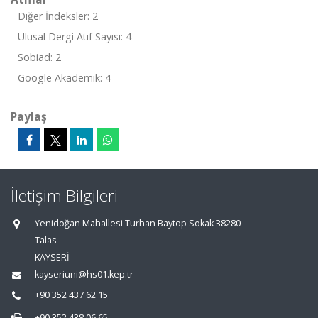
Diğer İndeksler: 2
Ulusal Dergi Atıf Sayısı: 4
Sobiad: 2
Google Akademik: 4
Paylaş
İletişim Bilgileri
Yenidoğan Mahallesi Turhan Baytop Sokak 38280
Talas
KAYSERİ
kayseriuni@hs01.kep.tr
+90 352 437 62 15
+90 352 438 06 65