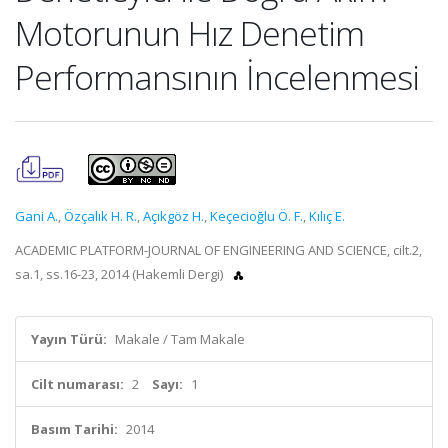
Motorunun Hız Denetim
Performansının İncelenmesi
Gani A.
,
Özçalık H. R.
,
Açıkgöz H.
,
Keçecioğlu Ö. F.
,
Kılıç E.
ACADEMIC PLATFORM-JOURNAL OF ENGINEERING AND SCIENCE, cilt.2,
sa.1, ss.16-23, 2014 (Hakemli Dergi)
Yayın Türü:
Makale / Tam Makale
Cilt numarası:
2
Sayı:
1
Basım Tarihi:
2014