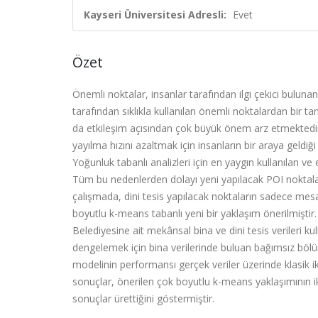
Kayseri Üniversitesi Adresli:
Evet
Özet
Önemli noktalar, insanlar tarafından ilgi çekici bulunan
tarafından sıklıkla kullanılan önemli noktalardan bir tan
da etkileşim açısından çok büyük önem arz etmektedi
yayılma hızını azaltmak için insanların bir araya geld
Yoğunluk tabanlı analizleri için en yaygın kullanılan v
Tüm bu nedenlerden dolayı yeni yapılacak POI noktala
çalışmada, dini tesis yapılacak noktaların sadece me
boyutlu k-means tabanlı yeni bir yaklaşım önerilmişti
Belediyesine ait mekânsal bina ve dini tesis verileri 
dengelemek için bina verilerinde buluan bağımsız bölü
modelinin performansı gerçek veriler üzerinde klasik i
sonuçlar, önerilen çok boyutlu k-means yaklaşımının 
sonuçlar ürettiğini göstermiştir.