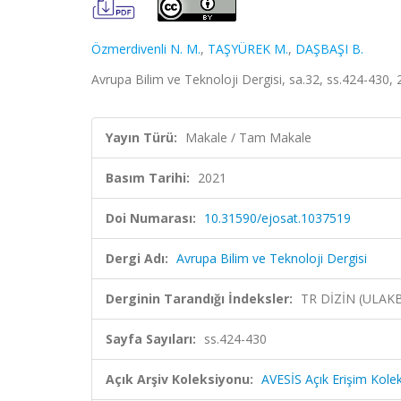
Özmerdivenli N. M.
,
TAŞYÜREK M.
,
DAŞBAŞI B.
Avrupa Bilim ve Teknoloji Dergisi, sa.32, ss.424-430,
Yayın Türü:
Makale / Tam Makale
Basım Tarihi:
2021
Doi Numarası:
10.31590/ejosat.1037519
Dergi Adı:
Avrupa Bilim ve Teknoloji Dergisi
Derginin Tarandığı İndeksler:
TR DİZİN (ULAK
Sayfa Sayıları:
ss.424-430
Açık Arşiv Koleksiyonu:
AVESİS Açık Erişim Kole