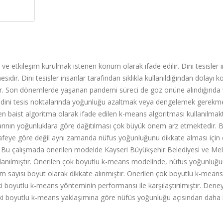
 ve etkileşim kurulmak istenen konum olarak ifade edilir. Dini tesisler 
esidir. Dini tesisler insanlar tarafından sıklıkla kullanıldığından dolayı 
r. Son dönemlerde yaşanan pandemi süreci de göz önüne alındığında 
iği dini tesis noktalarında yoğunluğu azaltmak veya dengelemek gerekme
e en baist algoritma olarak ifade edilen k-means algoritması kullanılmakt
rının yoğunluklara göre dağıtılması çok büyük önem arz etmektedir. 
safeye göre değil aynı zamanda nüfus yoğunluğunu dikkate alması için
r. Bu çalışmada önerilen modelde Kayseri Büyükşehir Belediyesi ve Mel
kullanılmıştır. Önerilen çok boyutlu k-means modelinde, nüfus yoğunluğ
m sayısı boyut olarak dikkate alınmıştır. Önerilen çok boyutlu k-means
ki boyutlu k-means yönteminin performansı ile karşılaştırılmıştır. Dene
iki boyutlu k-means yaklaşımına göre nüfüs yoğunluğu açısından daha b