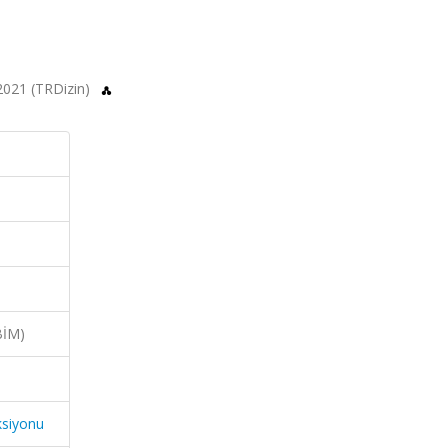
 2021 (TRDizin)
BİM)
ksiyonu