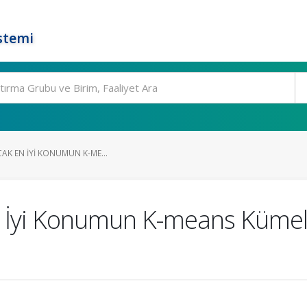
stemi
CAK EN İYI KONUMUN K-ME...
En İyi Konumun K-means Kümel