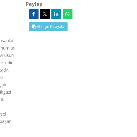
Paylaş
Atıf İçin Kopyala
insanlar
konumları
virüsün
ktedir.
adır.
Bu
 çok
ikgazi
unu
ysel
aşarılı