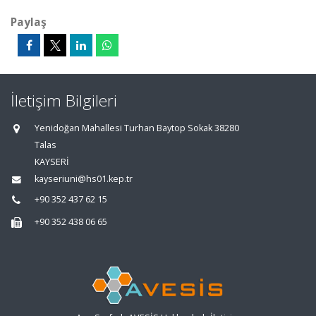
Paylaş
İletişim Bilgileri
Yenidoğan Mahallesi Turhan Baytop Sokak 38280
Talas
KAYSERİ
kayseriuni@hs01.kep.tr
+90 352 437 62 15
+90 352 438 06 65