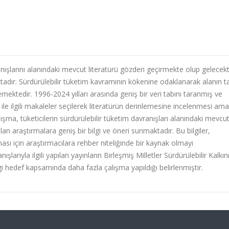
ranışlarını alanındaki mevcut literatürü gözden geçirmekte olup gelecek
tadır. Sürdürülebilir tüketim kavramının kökenine odaklanarak alanın ta
elemektedir. 1996-2024 yılları arasında geniş bir veri tabını taranmış ve
 ile ilgili makaleler seçilerek literatürün derinlemesine incelenmesi ama
 Çalışma, tüketicilerin sürdürülebilir tüketim davranışları alanındaki mevcu
an araştırmalara geniş bir bilgi ve öneri sunmaktadır. Bu bilgiler,
ası için araştırmacılara rehber niteliğinde bir kaynak olmayı
şlarıyla ilgili yapılan yayınların Birleşmiş Milletler Sürdürülebilir Kalk
ngi hedef kapsamında daha fazla çalışma yapıldığı belirlenmiştir.