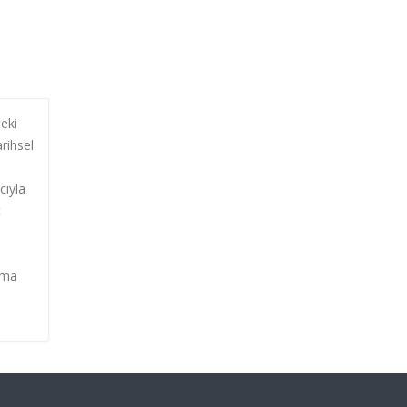
teki
rihsel
cıyla
t
ınma