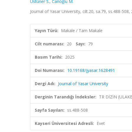
Üstüner S.
,
Canoğlu M.
Journal of Yasar University, cilt.20, sa.79, ss.488-508
Yayın Türü:
Makale / Tam Makale
Cilt numarası:
20
Sayı:
79
Basım Tarihi:
2025
Doi Numarası:
10.19168/jyasar.1628491
Dergi Adı:
Journal of Yasar University
Derginin Tarandığı İndeksler:
TR DİZİN (ULAK
Sayfa Sayıları:
ss.488-508
Kayseri Üniversitesi Adresli:
Evet