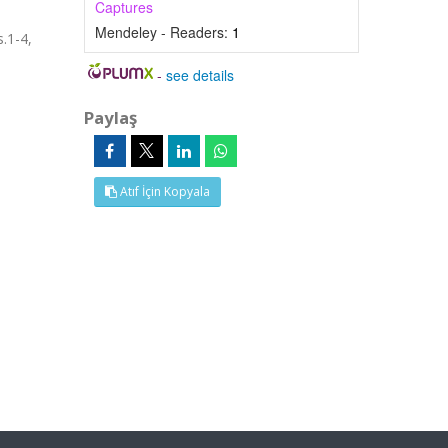
Captures
Mendeley - Readers:
1
.1-4,
-
see details
Paylaş
Atıf İçin Kopyala