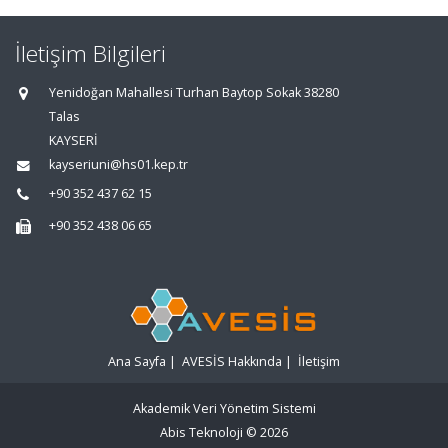
İletişim Bilgileri
Yenidoğan Mahallesi Turhan Baytop Sokak 38280
Talas
KAYSERİ
kayseriuni@hs01.kep.tr
+90 352 437 62 15
+90 352 438 06 65
Ana Sayfa
|
AVESİS Hakkında
|
İletişim
Akademik Veri Yönetim Sistemi
Abis Teknoloji
© 2026