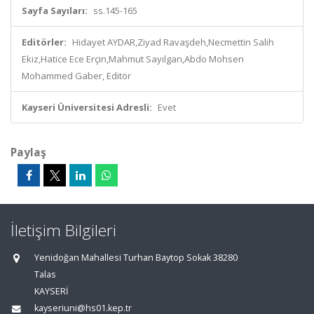
Sayfa Sayıları:
ss.145-165
Editörler:
Hidayet AYDAR,Ziyad Ravaşdeh,Necmettin Salih
Ekiz,Hatice Ece Erçin,Mahmut Sayılgan,Abdo Mohsen
Mohammed Gaber, Editör
Kayseri Üniversitesi Adresli:
Evet
Paylaş
İletişim Bilgileri
Yenidoğan Mahallesi Turhan Baytop Sokak 38280
Talas
KAYSERİ
kayseriuni@hs01.kep.tr