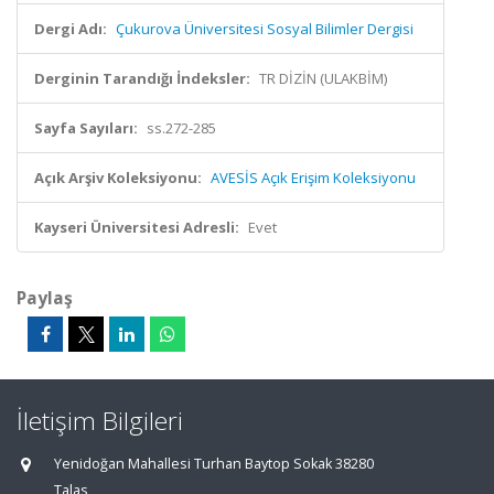
Dergi Adı:
Çukurova Üniversitesi Sosyal Bilimler Dergisi
Derginin Tarandığı İndeksler:
TR DİZİN (ULAKBİM)
Sayfa Sayıları:
ss.272-285
Açık Arşiv Koleksiyonu:
AVESİS Açık Erişim Koleksiyonu
Kayseri Üniversitesi Adresli:
Evet
Paylaş
İletişim Bilgileri
Yenidoğan Mahallesi Turhan Baytop Sokak 38280
Talas