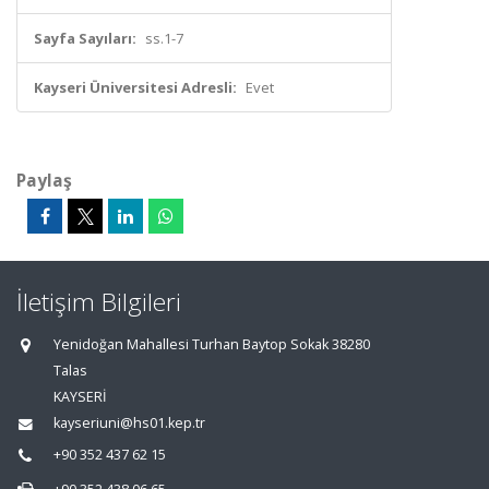
Sayfa Sayıları:
ss.1-7
Kayseri Üniversitesi Adresli:
Evet
Paylaş
İletişim Bilgileri
Yenidoğan Mahallesi Turhan Baytop Sokak 38280
Talas
KAYSERİ
kayseriuni@hs01.kep.tr
+90 352 437 62 15