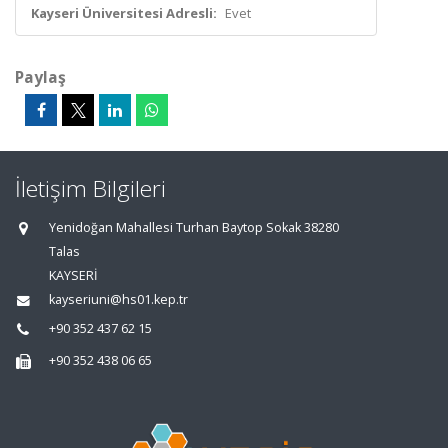
Kayseri Üniversitesi Adresli:
Evet
Paylaş
İletişim Bilgileri
Yenidoğan Mahallesi Turhan Baytop Sokak 38280
Talas
KAYSERİ
kayseriuni@hs01.kep.tr
+90 352 437 62 15
+90 352 438 06 65