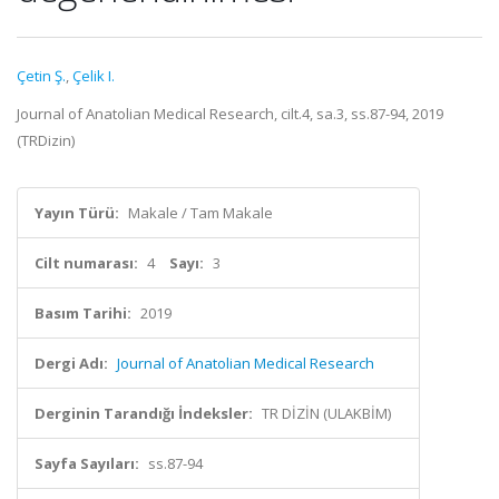
Çetin Ş.
,
Çelik I.
Journal of Anatolian Medical Research, cilt.4, sa.3, ss.87-94, 2019
(TRDizin)
Yayın Türü:
Makale / Tam Makale
Cilt numarası:
4
Sayı:
3
Basım Tarihi:
2019
Dergi Adı:
Journal of Anatolian Medical Research
Derginin Tarandığı İndeksler:
TR DİZİN (ULAKBİM)
Sayfa Sayıları:
ss.87-94