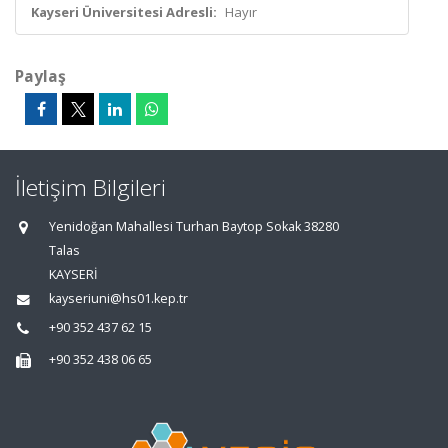
Kayseri Üniversitesi Adresli:
Hayır
Paylaş
İletişim Bilgileri
Yenidoğan Mahallesi Turhan Baytop Sokak 38280
Talas
KAYSERİ
kayseriuni@hs01.kep.tr
+90 352 437 62 15
+90 352 438 06 65