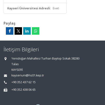
Kayseri Üniversitesi Adresli:
Evet
Paylaş
İletişim Bilgileri
Yenidoğan Mahallesi Turhan Baytop Sokak 38280
Talas
KAYSERİ
kayseriuni@hs01.kep.tr
+90 352 437 62 15
+90 352 438 06 65