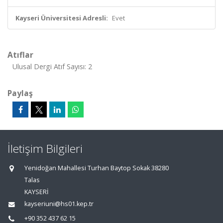
Kayseri Üniversitesi Adresli:
Evet
Atıflar
Ulusal Dergi Atıf Sayısı: 2
Paylaş
İletişim Bilgileri
Yenidoğan Mahallesi Turhan Baytop Sokak 38280
Talas
KAYSERİ
kayseriuni@hs01.kep.tr
+90 352 437 62 15