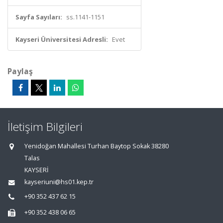
Sayfa Sayıları:
ss.1141-1151
Kayseri Üniversitesi Adresli:
Evet
Paylaş
İletişim Bilgileri
Yenidoğan Mahallesi Turhan Baytop Sokak 38280
Talas
KAYSERİ
kayseriuni@hs01.kep.tr
+90 352 437 62 15
+90 352 438 06 65