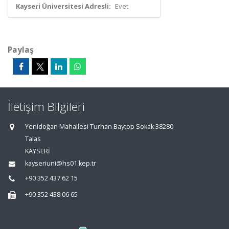
Kayseri Üniversitesi Adresli:
Evet
Paylaş
İletişim Bilgileri
Yenidoğan Mahallesi Turhan Baytop Sokak 38280
Talas
KAYSERİ
kayseriuni@hs01.kep.tr
+90 352 437 62 15
+90 352 438 06 65