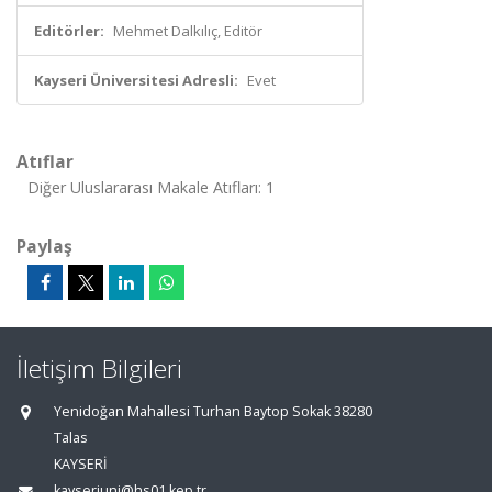
Editörler:
Mehmet Dalkılıç, Editör
Kayseri Üniversitesi Adresli:
Evet
Atıflar
Diğer Uluslararası Makale Atıfları: 1
Paylaş
İletişim Bilgileri
Yenidoğan Mahallesi Turhan Baytop Sokak 38280
Talas
KAYSERİ
kayseriuni@hs01.kep.tr