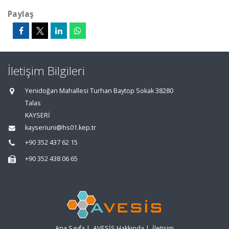
Paylaş
İletişim Bilgileri
Yenidoğan Mahallesi Turhan Baytop Sokak 38280
Talas
KAYSERİ
kayseriuni@hs01.kep.tr
+90 352 437 62 15
+90 352 438 06 65
Ana Sayfa
|
AVESİS Hakkında
|
İletişim