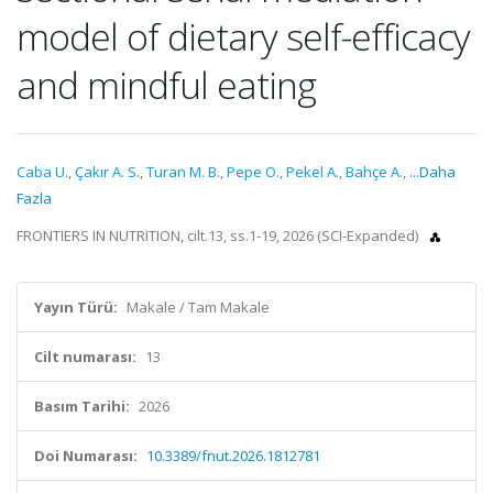
model of dietary self-efficacy
and mindful eating
Caba U.
,
Çakır A. S.
,
Turan M. B.
,
Pepe O.
,
Pekel A.
,
Bahçe A.
,
...Daha
Fazla
FRONTIERS IN NUTRITION, cilt.13, ss.1-19, 2026 (SCI-Expanded)
Yayın Türü:
Makale / Tam Makale
Cilt numarası:
13
Basım Tarihi:
2026
Doi Numarası:
10.3389/fnut.2026.1812781