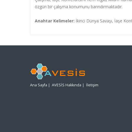
özgün bir çalışma konumunu barındırmaktadır.
Anahtar Kelimeler:
İkinci Dünya Savaşı, İaşe Konf
Ana Sayfa
|
AVESİS Hakkında
|
İletişim