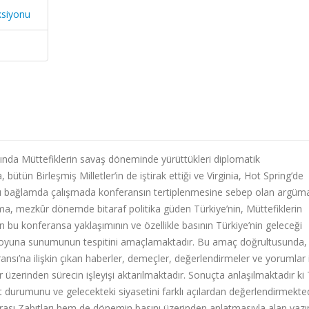
ksiyonu
ında Müttefiklerin savaş döneminde yürüttükleri diplomatik
bütün Birleşmiş Milletler’in de iştirak ettiği ve Virginia, Hot Spring’de
 Bu bağlamda çalışmada konferansın tertiplenmesine sebep olan argüm
a, mezkûr dönemde bitaraf politika güden Türkiye’nin, Müttefiklerin
nın bu konferansa yaklaşımının ve özellikle basının Türkiye’nin geleceği
muoyuna sunumunun tespitini amaçlamaktadır. Bu amaç doğrultusunda,
sı’na ilişkin çıkan haberler, demeçler, değerlendirmeler ve yorumlar 
r üzerinden sürecin işleyişi aktarılmaktadır. Sonuçta anlaşılmaktadır ki
 durumunu ve gelecekteki siyasetini farklı açılardan değerlendirmekted
rası Zabıtları hem de dönemin basını üzerinden anlatmasıyla alan yaz