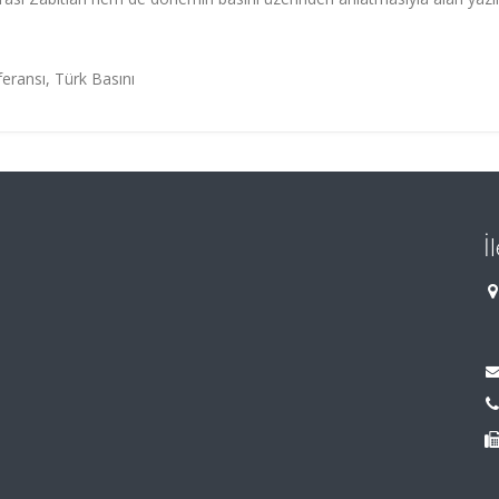
eransı, Türk Basını
İ