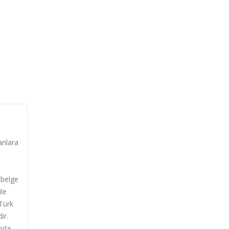
anlara
 belge
ile
 Türk
ir.
ında