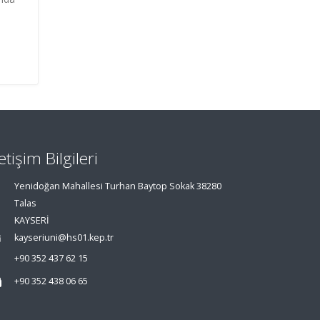
letişim Bilgileri
Yenidoğan Mahallesi Turhan Baytop Sokak 38280
Talas
KAYSERİ
kayseriuni@hs01.kep.tr
+90 352 437 62 15
+90 352 438 06 65