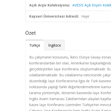
Açık Arşiv Koleksiyonu:
AVESİS Açık Erişim Kole
Kayseri Üniversitesi Adresli:
Hayır
Özet
Türkçe
İngilizce
Bu çalışmanın konusunu, İkinci Dünya Savaşı esnas
konferanslardan biri olan, Amerika’nın başkanlığında, 
gerçekleştirilen İaşe Konferansı oluşturmaktadır.
odaklanılmaktadır. Bu odaklanma neticesinde çalışm
düzenlediği İaşe Konferansı’na ilgisi ile Türk basını
noktasında yaptığı farklı değerlendirmelerinin ka
tarama yöntemiyle, dönemin basınında İaşe Konferan
İngiliz Avam Kamarası Zabıtları’ndan ulaşılan kayıtla
basını İaşe Konferansı üzerinden Türkiye’nin mevcut
Çalışma, İaşe Konferansı’nı hem İngiliz Avam Kama