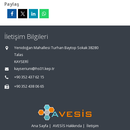
Paylaş
İletişim Bilgileri
Yenidoğan Mahallesi Turhan Baytop Sokak 38280
Talas
KAYSERİ
kayseriuni@hs01.kep.tr
+90 352 437 62 15
+90 352 438 06 65
Ana Sayfa
|
AVESİS Hakkında
|
İletişim