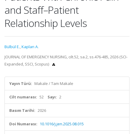
and Staff–Patient
Relationship Levels
Bülbül E.
,
Kaplan A.
JOURNAL OF EMERGENCY NURSING, cilt.52, sa.2, ss.476-485, 2026 (SCI-
Expanded, SSCI, Scopus)
Yayın Türü:
Makale / Tam Makale
Cilt numarası:
52
Sayı:
2
Basım Tarihi:
2026
Doi Numarası:
10.1016/j.jen.2025.08.015