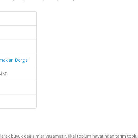
ynakları Dergisi
BİM)
arak büyük değişimler yaşamıştır. İlkel toplum hayatından tarım topl