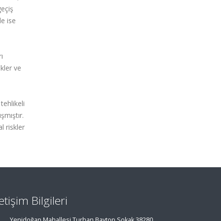
eçiş
de ise
ı
ekler ve
tehlikeli
şmıştır.
l riskler
letişim Bilgileri
Yenidoğan Mahallesi Turhan Baytop Sokak 38280