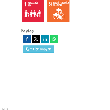
Paylaş
Atıf İçin Kopyala
umuna,