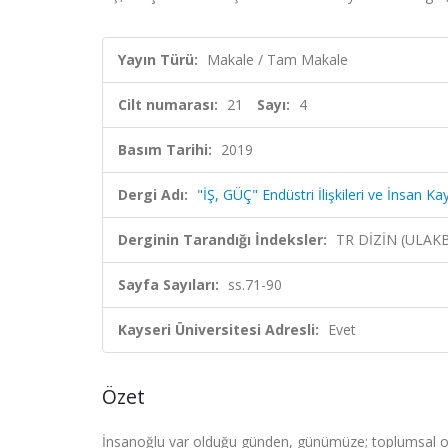
Yayın Türü:
Makale / Tam Makale
Cilt numarası:
21
Sayı:
4
Basım Tarihi:
2019
Dergi Adı:
"İŞ, GÜÇ" Endüstri İlişkileri ve İnsan Ka
Derginin Tarandığı İndeksler:
TR DİZİN (ULAK
Sayfa Sayıları:
ss.71-90
Kayseri Üniversitesi Adresli:
Evet
Özet
İnsanoğlu var olduğu günden, günümüze; toplumsal ol