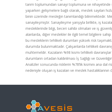
tarım toplumundan sanayi toplumuna ve nihayetinde 
yaparken gelişmelere bağlı olarak, meslek sayıları hız
binin üzerinde mesleğin tanımlandığı bilinmektedir. Mes
sanayileşmiştir. Sanayileşme yarışıyla birlikte, iş kaza
mesleklerinde bilgi, beceri sahibi olmaları ve iş güvenl
alanlarda, diğer meslekler ile ilgili temel bilgilere sah
bu mesleklerin tehlikeli durumları yüksek risk taşımakta
durumda bulunmaktadır. Çalışanlarda tehlikeli davranı
muhtemeldir. Kazaların %98 kısmı tehlikeli davranışlar v
durumların ortadan kaldırılması İş Sağlığı ve Güvenliğin
Analizler sonucunda risklerin %78’lik kısmını ana dal ri
nedeniyle oluşan iş kazaları ve meslek hastalıklarını