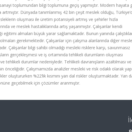
sanayi toplumundan bilgi toplumuna geçiş yapmıştır. Modern hayata g
la artmıştır. Dünyada tanımlanmış 42 bin çeşit meslek olduğu, Türkiye’
leklerin oluşması ile üretim potansiyeli artmış ve şehirler hızla
larında ve meslek hastalıklarında artış yaşanmıştır. Çalışanlar kendi
iği eğitimi almaları büyük yarar sağlamaktadır. Bunun yanında çalıştıklar
ip olmaları gerekmektedir. Çalışanlar için çalışma alanlarında diğer mesl
dır. Çalışanlar bilgi sahibi olmadığı mesleki risklere karşı, savunmasız
şların gerçekleşmesi ve iş ortamında tehlikeli durumların oluşması
e tehlikeli durumlar nedeniyledir. Tehlikeli davranışların azaltılması ve 
in önceliğidir. Çalışmamızda analizler mesleki ve risk odaklı olarak yapı
skler oluştururken %22’lik kısmını yan dal riskler oluşturmaktadır. Yan da
n önüne geçebilmek için çözümler aranmıştır.
İ