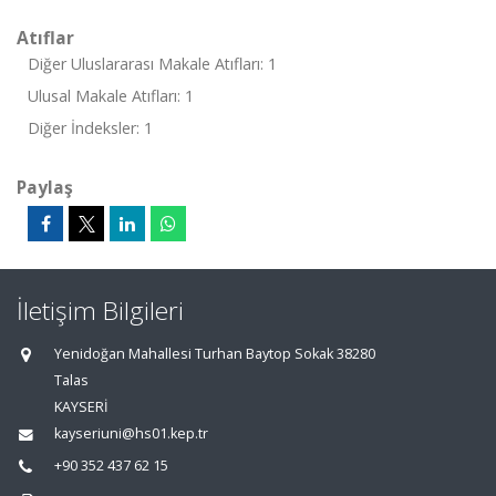
Atıflar
Diğer Uluslararası Makale Atıfları: 1
Ulusal Makale Atıfları: 1
Diğer İndeksler: 1
Paylaş
İletişim Bilgileri
Yenidoğan Mahallesi Turhan Baytop Sokak 38280
Talas
KAYSERİ
kayseriuni@hs01.kep.tr
+90 352 437 62 15