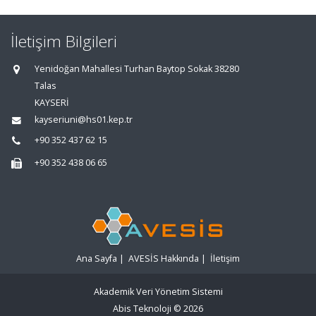
İletişim Bilgileri
Yenidoğan Mahallesi Turhan Baytop Sokak 38280
Talas
KAYSERİ
kayseriuni@hs01.kep.tr
+90 352 437 62 15
+90 352 438 06 65
Ana Sayfa
|
AVESİS Hakkında
|
İletişim
Akademik Veri Yönetim Sistemi
Abis Teknoloji
© 2026