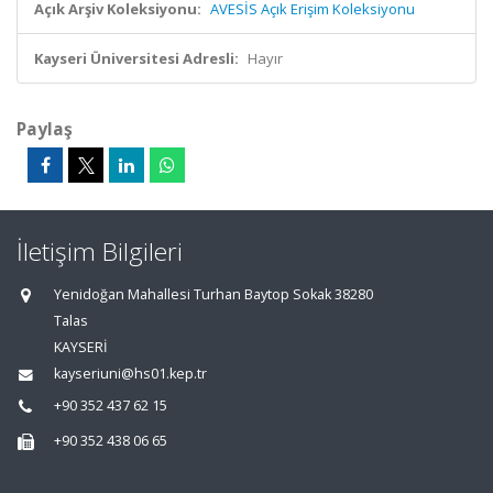
Açık Arşiv Koleksiyonu:
AVESİS Açık Erişim Koleksiyonu
Kayseri Üniversitesi Adresli:
Hayır
Paylaş
İletişim Bilgileri
Yenidoğan Mahallesi Turhan Baytop Sokak 38280
Talas
KAYSERİ
kayseriuni@hs01.kep.tr
+90 352 437 62 15
+90 352 438 06 65