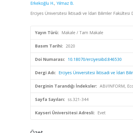
Erkekoğlu H.
,
Yılmaz B.
Erciyes Üniversitesi İktisadi ve İdari Bilimler Fakültes
Yayın Türü:
Makale / Tam Makale
Basım Tarihi:
2020
Doi Numarası:
10.18070/erciyesiibd.846530
Dergi Adı:
Erciyes Üniversitesi İktisadi ve İdari Bil
Derginin Tarandığı İndeksler:
ABI/INFORM, Econ
Sayfa Sayıları:
ss.321-344
Kayseri Üniversitesi Adresli:
Evet
Özet