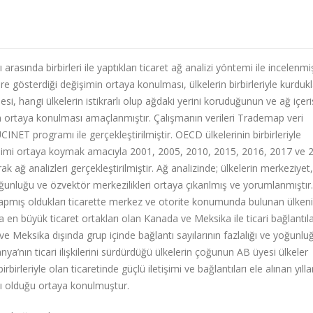
asında birbirleri ile yaptıkları ticaret ağ analizi yöntemi ile incelenmiş
e gösterdiği değişimin ortaya konulması, ülkelerin birbirleriyle kurdukl
nmesi, hangi ülkelerin istikrarlı olup ağdaki yerini koruduğunun ve ağ içer
 ortaya konulması amaçlanmıştır. Çalışmanın verileri Trademap veri
CINET programı ile gerçekleştirilmiştir. OECD ülkelerinin birbirleriyle
değişimi ortaya koymak amacıyla 2001, 2005, 2010, 2015, 2016, 2017 ve 
rak ağ analizleri gerçekleştirilmiştir. Ağ analizinde; ülkelerin merkeziyet,
oğunluğu ve özvektör merkezilikleri ortaya çıkarılmış ve yorumlanmıştır.
 yapmış oldukları ticarette merkez ve otorite konumunda bulunan ülken
 en büyük ticaret ortakları olan Kanada ve Meksika ile ticari bağlantıla
 Meksika dışında grup içinde bağlantı sayılarının fazlalığı ve yoğunluğ
a’nın ticari ilişkilerini sürdürdüğü ülkelerin çoğunun AB üyesi ülkeler
irleriyle olan ticaretinde güçlü iletişimi ve bağlantıları ele alınan yılla
rarlı olduğu ortaya konulmuştur.