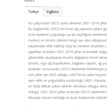
Türkçe
İngilizce
Bu çalışmada OECD üyesi ülkelerin 2001-2018 yılları ar
Bu bağlamda, OECD'nin ticari ağ yapısının yıllara gör
ticari ilişkilerin yoğunluğu ya da zayıflığının belirle
merkez ve otorite ülkenin hangi üye ülke olduğunun
tabanından elde edilmiş olup bu verilerin analizleri U
yaptıkları ticarette 2001-2018 yılları arasındaki 
yıllarındaki uluslararası ticaret değişkeni temel alına
otorite, ego-ağ büyüklükleri, bağlantı sayıları, ağ y
Analizler sonucunda; OECD ülkelerinin birbirleriyle
tüm yıllar için ABD olduğu; ABD’nin bu yıllar boyunca
aynı sıklık ve yoğunlukta sürdürdüğü; ABD, Kanada ve
en fazla dikkat çeken ülkenin Almanya olduğu; Almany
olduğu; 2001-2018 yılları arasında OECD üyelerinin birb
itibariyle devam ettirdiği ve ticari ilişkilerinde istik