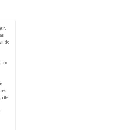
tir.
arı
isinde
2018
in
rını
u ile
r