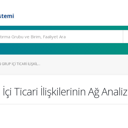
stemi
RUP İÇI TICARI İLIŞKIL...
i Ticari İlişkilerinin Ağ Analiz