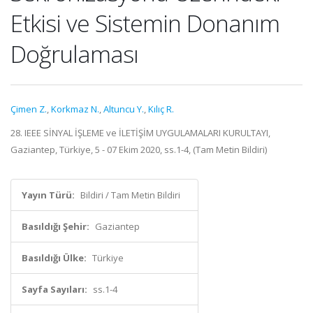
Etkisi ve Sistemin Donanım
Doğrulaması
Çimen Z.
,
Korkmaz N.
,
Altuncu Y.
,
Kılıç R.
28. IEEE SİNYAL İŞLEME ve İLETİŞİM UYGULAMALARI KURULTAYI,
Gaziantep, Türkiye, 5 - 07 Ekim 2020, ss.1-4, (Tam Metin Bildiri)
Yayın Türü:
Bildiri / Tam Metin Bildiri
Basıldığı Şehir:
Gaziantep
Basıldığı Ülke:
Türkiye
Sayfa Sayıları:
ss.1-4