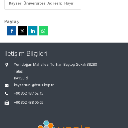
Kayseri Üniversitesi Adresli:
Hayır
Paylaş
İletişim Bilgileri
Yenidoğan Mahallesi Turhan Baytop Sokak 38280
Talas
KAYSERİ
kayseriuni@hs01.kep.tr
+90 352 437 62 15
+90 352 438 06 65