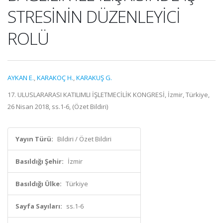
STRESİNİN DÜZENLEYİCİ
ROLÜ
AYKAN E.
,
KARAKOÇ H.
,
KARAKUŞ G.
17. ULUSLARARASI KATILIMLI İŞLETMECİLİK KONGRESİ, İzmir, Türkiye,
26 Nisan 2018, ss.1-6, (Özet Bildiri)
Yayın Türü:
Bildiri / Özet Bildiri
Basıldığı Şehir:
İzmir
Basıldığı Ülke:
Türkiye
Sayfa Sayıları:
ss.1-6