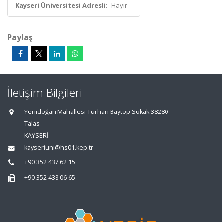
Kayseri Üniversitesi Adresli:
Hayır
Paylaş
İletişim Bilgileri
Yenidoğan Mahallesi Turhan Baytop Sokak 38280
Talas
KAYSERİ
kayseriuni@hs01.kep.tr
+90 352 437 62 15
+90 352 438 06 65