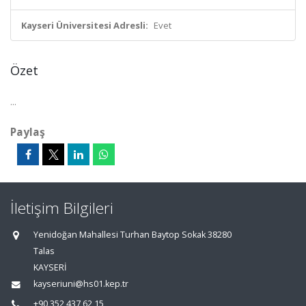
Kayseri Üniversitesi Adresli:
Evet
Özet
...
Paylaş
İletişim Bilgileri
Yenidoğan Mahallesi Turhan Baytop Sokak 38280
Talas
KAYSERİ
kayseriuni@hs01.kep.tr
+90 352 437 62 15