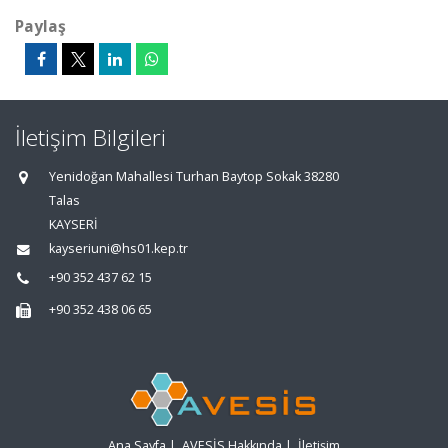
Paylaş
İletişim Bilgileri
Yenidoğan Mahallesi Turhan Baytop Sokak 38280
Talas
KAYSERİ
kayseriuni@hs01.kep.tr
+90 352 437 62 15
+90 352 438 06 65
Ana Sayfa
|
AVESİS Hakkında
|
İletişim