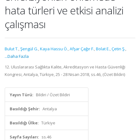
hata türleri ve etkisi analizi
çalışması
Bulut T.
,
Şengül G.
,
Kaya Hassu Ö.
,
Afşar Çağır F.
,
Bolat E.
,
Çetin Ş.
,
...Daha Fazla
12. Uluslararası Sağlıkta Kalite, Akreditasyon ve Hasta Güvenliği
Kongresi, Antalya, Türkiye, 25 - 28 Nisan 2018, ss.46, (Özet Bildiri)
Yayın Türü:
Bildiri / Özet Bildiri
Basıldığı Şehir:
Antalya
Basıldığı Ülke:
Türkiye
Sayfa Sayıları:
ss.46