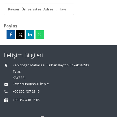
Kayseri Üniversitesi Adresli:
Hayır
Paylaş
İletişim Bilgileri
Yenidoğan Mahallesi Turhan Baytop Sokak 38280
Talas
KAYSERİ
kayseriuni@hs01.kep.tr
+90 352 437 62 15
+90 352 438 06 65