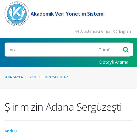
Akademik Veri Yönetim Sistemi
Araştırmacı Girişi
English
Ara
Detaylı Arama
ANA SAYFA
SON EKLENEN YAYINLAR
Şiirimizin Adana Sergüzeşti
Andı Ö. F.