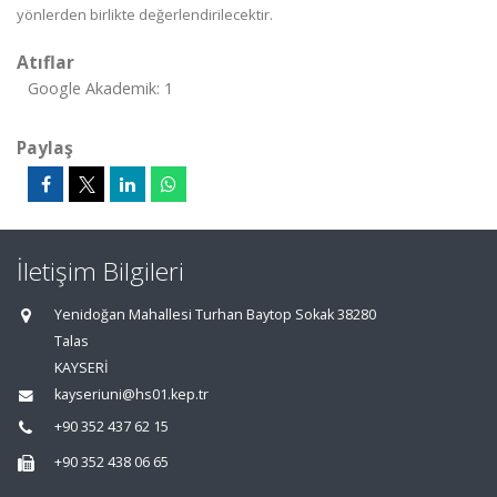
yönlerden birlikte değerlendirilecektir.
Atıflar
Google Akademik: 1
Paylaş
İletişim Bilgileri
Yenidoğan Mahallesi Turhan Baytop Sokak 38280
Talas
KAYSERİ
kayseriuni@hs01.kep.tr
+90 352 437 62 15
+90 352 438 06 65