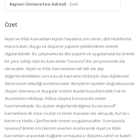
Kayseri Üniversitesi Adresli:
Evet
Özet
Niyet ve ihlâs kavramları kişinin hayatına yön veren, dinî ritüellerine
mana katan, duygu ve düşünce yapısını şekillendiren önemli
olgulardandır. Bu çalışmamızda dini yaşantı ve uygulamalarda önemli
bir yere sahip olan bu kavramlar Tasavvuf ilmi çerçevesinde ele
alınacaktır. Niyet ve ihlâs kavramlarını tek tek ele alıp
değerlendirildikten sonra bu iki kavramın birbiriyle olan ilişkilenme
derecesinin etkinliği incelenecektir. Bireylerin niyetleri doğrultusunda
oluşan davranış ve duygular onların ibadet boyutlarındaki hal ve
durumlarını etkileyip, ihlâsa ulaşma konusunda zemin
hazırlamaktadır. Bu açıdan değerlendirdiğimiz bu tasavvufî
kavramların ilk önce sözlük ve terim manaları ele alınacak, Kur’an-ı
Kerim ve Hadis-i Şeriflerdeki önemi vurgulanacaktır. Sonrasında
tasavvuf ilminin öncülerinin eserleri incelenerek niyet ve ihlâs
kavramları arasındaki bağlantı ve hayata iz düşümü zahirî ve batinî