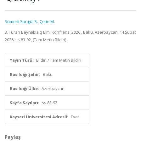
Sümerli Sarıgül S.
,
Çetin M.
3. Turan Beynəlxalq Elmi Konfransı 2026 , Baku, Azerbaycan, 14 Şubat
2026, ss.83-92, (Tam Metin Bildiri)
Yayın Türü:
Bildiri / Tam Metin Bildiri
Basıldığı Şehir:
Baku
Basıldığı Ülke:
Azerbaycan
Sayfa Sayıları:
ss.83-92
Kayseri Üniversitesi Adresli:
Evet
Paylaş